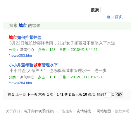
搜索
返回首页
搜索
城市
的结果
城市
如何拧紧井盖
3月22日晚长沙突降暴雨，21岁女子杨丽君不慎坠入下水道
分类：
新闻中心
点击：
158
日期：
2013/4/1 8:44:26
/news/383.htm
小小井盖考验
城市
管理水平
小小井盖“人命关天”，也考验着城市管理水平。进一步
分类：
新闻中心
点击：
131
日期：
2012/11/3 10:07:50
/news/284.htm
首页 上一页 下一页 末页 页次：
1
/ 1
共
2
条记录
10
条/页 转到
页
关于我们 -
电子邮件联系[推荐]
- 广告服务 -
友情链接
-
网站地图
- 版权声明