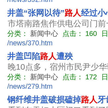
井盖“张网以待”
路人
经过小
市塔南路焦作供电公司门前
分类：
新闻中心
点击：
160
/news/370.htm
井盖凹陷
路人
遭殃
晚10点多，宿州市民尹少
分类：
新闻中心
点击：
172
/news/279.htm
钢纤维井盖破损磕掉
路人
牙