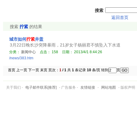
搜索
返回首页
搜索
拧紧
的结果
城市如何
拧紧
井盖
3月22日晚长沙突降暴雨，21岁女子杨丽君不慎坠入下水道
分类：
新闻中心
点击：
158
日期：
2013/4/1 8:44:26
/news/383.htm
首页 上一页 下一页 末页 页次：
1
/ 1
共
1
条记录
10
条/页 转到
页
关于我们 -
电子邮件联系[推荐]
- 广告服务 -
友情链接
-
网站地图
- 版权声明